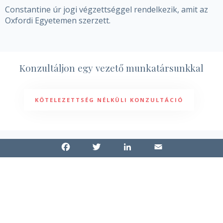
Constantine úr jogi végzettséggel rendelkezik, amit az
Oxfordi Egyetemen szerzett.
Konzultáljon egy vezető munkatársunkkal
KÖTELEZETTSÉG NÉLKÜLI KONZULTÁCIÓ
Iratkozzon fel a hírlevelünkre
Facebook
Twitter
LinkedIn
Email
Find out more.
OKAY, THANKS