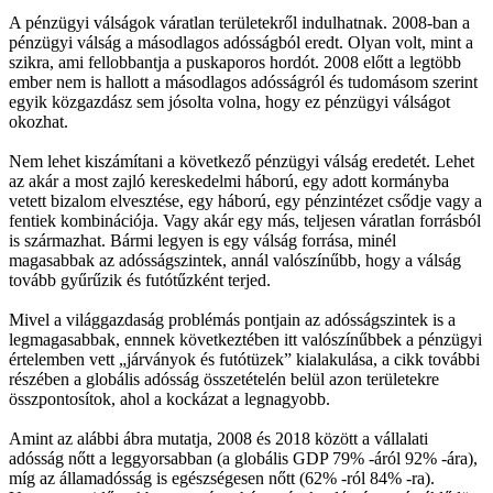
A pénzügyi válságok váratlan területekről indulhatnak. 2008-ban a
pénzügyi válság a másodlagos adósságból eredt. Olyan volt, mint a
szikra, ami fellobbantja a puskaporos hordót. 2008 előtt a legtöbb
ember nem is hallott a másodlagos adósságról és tudomásom szerint
egyik közgazdász sem jósolta volna, hogy ez pénzügyi válságot
okozhat.
Nem lehet kiszámítani a következő pénzügyi válság eredetét. Lehet
az akár a most zajló kereskedelmi háború, egy adott kormányba
vetett bizalom elvesztése, egy háború, egy pénzintézet csődje vagy a
fentiek kombinációja. Vagy akár egy más, teljesen váratlan forrásból
is származhat. Bármi legyen is egy válság forrása, minél
magasabbak az adósságszintek, annál valószínűbb, hogy a válság
tovább gyűrűzik és futótűzként terjed.
Mivel a világgazdaság problémás pontjain az adósságszintek is a
legmagasabbak, ennnek következtében itt valószínűbbek a pénzügyi
értelemben vett „járványok és futótüzek” kialakulása, a cikk további
részében a globális adósság összetételén belül azon területekre
összpontosítok, ahol a kockázat a legnagyobb.
Amint az alábbi ábra mutatja, 2008 és 2018 között a vállalati
adósság nőtt a leggyorsabban (a globális GDP 79% -áról 92% -ára),
míg az államadósság is egészségesen nőtt (62% -ról 84% -ra).