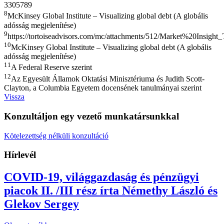
3305789
8
McKinsey Global Institute – Visualizing global debt (A globális
adósság megjelenítése)
9
https://tortoiseadvisors.com/mc/attachments/512/Market%20I
10
McKinsey Global Institute – Visualizing global debt (A globális
adósság megjelenítése)
11
A Federal Reserve szerint
12
Az Egyesült Államok Oktatási Minisztériuma és Judith Scott-
Clayton, a Columbia Egyetem docensének tanulmányai szerint
Vissza
Konzultáljon egy vezető munkatársunkkal
Kötelezettség nélküli konzultáció
Hírlevél
COVID-19, világgazdaság és pénzügyi
piacok II. /III rész
írta Némethy László és
Glekov Sergey