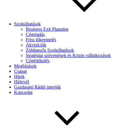
Szolgáltatások
Business Exit Planning
Cégeladás
Friss tőkeemelés
Akvizíciók
Zöldmezős Szolgáltatások
Stratégiai szövetségek és Közös vállalkozások
Cégértékelés
Megbízások
Csapat
Hírek
Hírlevél
Gazdasági Rádió interjúk
Kapcsolat