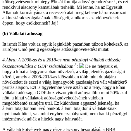
7
költségvetésének mintegy 8% -át fordítja adósságrendezésre
, és ezt
rendkívül alacsony kamatlábak terhelik. Mi lenne, ha az Egyesült
Államok kormányának a recesszió alatt meg kellene háromszorozni
a kincstárak szolgálatának költségeit, amikor is az adóbevételek
éppen, hogy csökkennek? Jaj!
(b) Vállalati adósság
Itt ismét Kína volt az egyik leginkább pazarlóan túlzott költekező, az
Európai Unió pedig egészséges adósságnövekedést mutat:
4.Ábra: A 2008-as és a 2018-as nem pénzügyi vállalati adósság
8
összehasonlítása a GDP százalékában
:
De ne felejtsük el,
hogy a kínai a leggyorsabban növekvő, a világ jelentős gazdaságai
között, amely a 2008-2018-as időszakban több mint duplájára
növekedett és ezzel a világ legnagyobb gazdaságává vált vásárlóerő
paritás alapon. Ezt is figyelembe véve aztán az a tény, hogy a kínai
vállalati adósság a GDP-hez viszonyított aránya több mint 50% -kal
nőtt, a kínai vállalatok adósságnövekedésének valóban
megdöbbentő szintjére utal. Ez különösen aggasztó jelenség, ha
állami tulajdonban lévő bankok állami tulajdonú vállalatoknak
nyújtanak hitelt, valamint enyhén szabályozott, nem banki pénzügyi
intézmények adják a hitelek nagy hányadát.
A vállalati kötvények nagy része alacsony besorolású: a BBB