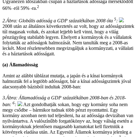
Ugyanezen időszakban csupán a háztartások adóssága mérséklődött
2
66% -ról 59% -ra.
5
2.Ábra: Globális adósság a GDP százalékában 2008 óta
:
2008 után az általános következtetés az volt, hogy az adósságszintek
túl magasak voltak, és azokat lejjebb kell vinni, hogy a világ
pénzügyileg stabilabb legyen. Ehelyett a kormányok és a vállalatok
folytatták az adósságok halmozását. Nem tanulták meg a 2008-as
leckét. Most részletesebben megvizsgáljuk a kormányzati, a vállalati
és a háztartások adósságait.
(a) Államadósság
Amint az alábbi táblázat mutatja, a japán és a kínai kormányok
halmozták fel a legtöbb adósságot, bár a kínai adósságszintek jóval
alacsonyabb bázisból indultak 2008-ban:
3.Ábra: Államadósság a GDP százalékában 2008-ban és 2018-
6
ban:
:
Azt gondolhatják sokan, hogy egy kormány soha nem
megy csődbe – bármikor tudnak több pénzt nyomtattni. Egy
kormány azonban nem tud teljesíteni, ha az adóssága devizában van
nyilvántartva. A valószínűbb forgatókönyv az, hogy válság esetén a
kormányoknak jelentősen magasabb kamatokat kell fizetniük a
kötvények eladása után. Az Egyesült Államok kormánya jelenleg a