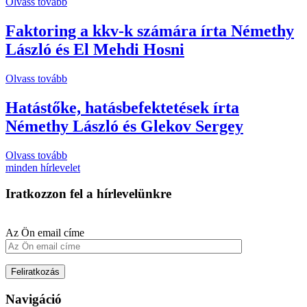
Olvass tovább
Faktoring a kkv-k számára
írta Némethy
László és El Mehdi Hosni
Olvass tovább
Hatástőke, hatásbefektetések
írta
Némethy László és Glekov Sergey
Olvass tovább
minden hírlevelet
Iratkozzon fel a hírlevelünkre
Az Ön email címe
Navigáció