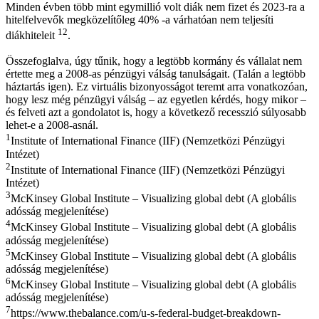
Minden évben több mint egymillió volt diák nem fizet és 2023-ra a
hitelfelvevők megközelítőleg 40% -a várhatóan nem teljesíti
12
diákhiteleit
.
Összefoglalva, úgy tűnik, hogy a legtöbb kormány és vállalat nem
értette meg a 2008-as pénzügyi válság tanulságait. (Talán a legtöbb
háztartás igen). Ez virtuális bizonyosságot teremt arra vonatkozóan,
hogy lesz még pénzügyi válság – az egyetlen kérdés, hogy mikor –
és felveti azt a gondolatot is, hogy a következő recesszió súlyosabb
lehet-e a 2008-asnál.
1
Institute of International Finance (IIF) (Nemzetközi Pénzügyi
Intézet)
2
Institute of International Finance (IIF) (Nemzetközi Pénzügyi
Intézet)
3
McKinsey Global Institute – Visualizing global debt (A globális
adósság megjelenítése)
4
McKinsey Global Institute – Visualizing global debt (A globális
adósság megjelenítése)
5
McKinsey Global Institute – Visualizing global debt (A globális
adósság megjelenítése)
6
McKinsey Global Institute – Visualizing global debt (A globális
adósság megjelenítése)
7
https://www.thebalance.com/u-s-federal-budget-breakdown-