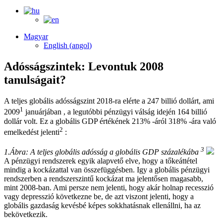
Magyar
English
(
angol
)
Adósságszintek: Levontuk 2008
tanulságait?
A teljes globális adósságszint 2018-ra elérte a 247 billió dollárt, ami
1
2009
januárjában , a legutóbbi pénzügyi válság idején 164 billió
dollár volt. Ez a globális GDP értékének 213% -áról 318% -ára való
2
emelkedést jelenti
:
3
1.Ábra: A teljes globális adósság a globális GDP százalékába
A pénzügyi rendszerek egyik alapvető elve, hogy a tőkeáttétel
mindig a kockázattal van összefüggésben. Igy a globális pénzügyi
rendszerben a rendszerszintű kockázat ma jelentősen magasabb,
mint 2008-ban. Ami persze nem jelenti, hogy akár holnap recesszió
vagy depresszió következne be, de azt viszont jelenti, hogy a
globális gazdaság kevésbé képes sokkhatásnak ellenállni, ha az
bekövetkezik.