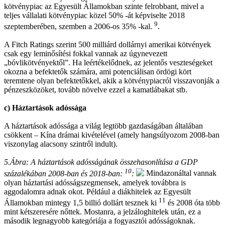
kötvénypiac az Egyesült Államokban szinte felrobbant, mivel a
teljes vállalati kötvénypiac közel 50% -át képviselte 2018
9
szeptemberében, szemben a 2006-os 35% -kal.
.
A Fitch Ratings szerint 500 milliárd dollárnyi amerikai kötvények
csak egy leminősítési fokkal vannak az úgynevezett
„bóvlikötvényektől”. Ha leértékelődnek, az jelentős veszteségeket
okozna a befektetők számára, ami potenciálisan ördögi kört
teremtene olyan befektetőkkel, akik a kötvénypiacról visszavonják a
pénzeszközöket, tovább növelve ezzel a kamatlábakat stb.
c) Háztartások adóssága
A háztartások adóssága a világ legtöbb gazdaságában általában
csökkent – Kína drámai kivételével (amely hangsúlyozom 2008-ban
viszonylag alacsony szintről indult).
5.Ábra: A háztartások adósságának összehasonlítása a GDP
10
százalékában 2008-ban és 2018-ban:
:
Mindazonáltal vannak
olyan háztartási adósságszegmensek, amelyek továbbra is
aggodalomra adnak okot. Például a diákhitelek az Egyesült
11
Államokban mintegy 1,5 billió dollárt tesznek ki
és 2008 óta több
mint kétszeresére nőttek. Mostanra, a jelzáloghitelek után, ez a
második legnagyobb kategóriája a fogyasztói adósságoknak.