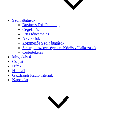
Szolgáltatások
Business Exit Planning
Cégeladás
Friss tőkeemelés
Akvizíciók
Zöldmezős Szolgáltatások
Stratégiai szövetségek és Közös vállalkozások
Cégértékelés
Megbízások
Csapat
Hírek
Hírlevél
Gazdasági Rádió interjúk
Kapcsolat