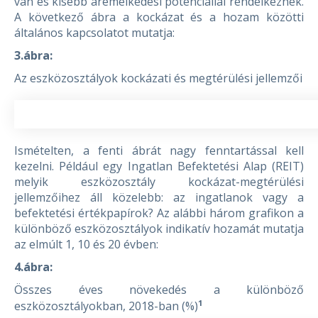
van és kisebb áremelkedési potenciállal rendelkeznek.
A következő ábra a kockázat és a hozam közötti
általános kapcsolatot mutatja:
3.ábra:
Az eszközosztályok kockázati és megtérülési jellemzői
Ismételten, a fenti ábrát nagy fenntartással kell
kezelni. Például egy Ingatlan Befektetési Alap (REIT)
melyik eszközosztály kockázat-megtérülési
jellemzőihez áll közelebb: az ingatlanok vagy a
befektetési értékpapírok?
Az alábbi három grafikon a
különböző eszközosztályok indikatív hozamát mutatja
az elmúlt 1, 10 és 20 évben:
4.ábra:
Összes éves növekedés a különböző
1
eszközosztályokban, 2018-ban
(%)