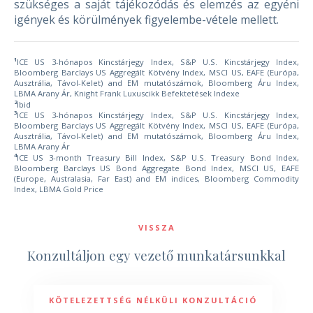
szükséges a saját tájékozódás és elemzés az egyéni
igények és körülmények figyelembe-vétele mellett.
1
ICE US 3-hónapos Kincstárjegy Index, S&P U.S. Kincstárjegy Index,
Bloomberg Barclays US Aggregált Kötvény Index, MSCI US, EAFE (Európa,
Ausztrália, Távol-Kelet) and EM mutatószámok, Bloomberg Áru Index,
LBMA Arany Ár, Knight Frank Luxuscikk Befektetések Indexe
2
ibid
3
ICE US 3-hónapos Kincstárjegy Index, S&P U.S. Kincstárjegy Index,
Bloomberg Barclays US Aggregált Kötvény Index, MSCI US, EAFE (Európa,
Ausztrália, Távol-Kelet) and EM mutatószámok, Bloomberg Áru Index,
LBMA Arany Ár
4
ICE US 3-month Treasury Bill Index, S&P U.S. Treasury Bond Index,
Bloomberg Barclays US Bond Aggregate Bond Index, MSCI US, EAFE
(Europe, Australasia, Far East) and EM indices, Bloomberg Commodity
Index, LBMA Gold Price
VISSZA
Konzultáljon egy vezető munkatársunkkal
KÖTELEZETTSÉG NÉLKÜLI KONZULTÁCIÓ