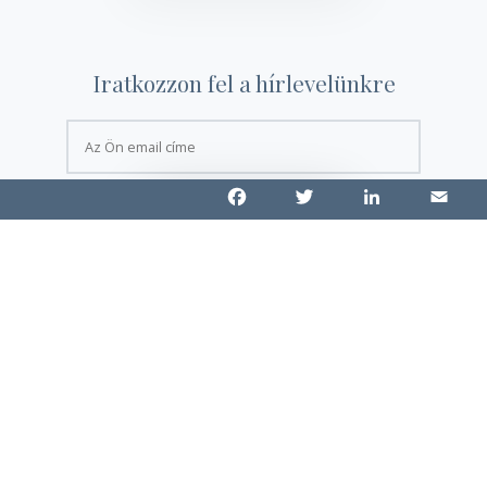
Iratkozzon fel a hírlevelünkre
Facebook
Twitter
LinkedIn
Email
Find out more.
OKAY, THANKS
Navigáció
Főoldal
RÓLUNK
Szolgáltatások
Business Exit Planning
Cégeladás