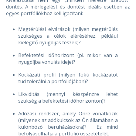
kiválasztása nem egy „minden méretre szabott”
döntés. A mérlegelést és döntést ideális esetben az
egyes portfóliókhoz kell igazítani:
Megtérülési elvárások (milyen megtérülés
szükséges a célok eléréséhez, például
kielégítő nyugdíjas fészek)?
Befektetési időhorizont (pl. mikor van a
nyugdíjba vonulás ideje)?
Kockázati profil (milyen fokú kockázatot
tud tolerálni a portfóliójában)?
Likviditás (mennyi készpénzre lehet
szükség a befektetési időhorizonton)?
Adózási rendszer, amely Önre vonatkozik
(milyenek az adókulcsok az Ön államában a
különböző beruházásokra)? Ez mind
befolyásolhatja a portfolió összetételét.