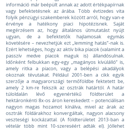
információ már beépült annak az adott értékpapírnak
vagy befektetésnek az árába.
Több évtizedes vita
folyik pénzügyi szakemberek között arról, hogy van-e
érvénye a hatékony piaci hipotézisnek. Saját
megérzésem az, hogy általános útmutatást nyújt
ugyan, de a befektetők hajlamosak egymás
követésére – nevezhetjük ezt „lemming hatás”-nak is.
Ezért lehetséges, hogy az aktív bika piacok (valamint a
passzív medve piacok maguk is) állandósulnak.
Időnként felbukkan egy-egy „magányos kívülálló” is,
amely ritka a piacon, vagy a belépési akadályok
okoznak tévutakat. Például 2001-ben a cikk egyik
szerzője a magyarországi termőföldbe fektetett be,
amely 2 km-re fekszik az osztrák határtól. A határ
túloldalán lévő egyenértékű földterület a
hektáronkénti 8x-os áron kereskedett – potenciálisan
nagyon magas hozamot kínálva, mivel az árak az
osztrák földárakhoz konvergáltak, nagyon alacsony
veszteségi kockázattal. (A földterületet 2013-ban a
vételár több mint 10-szereséért adták el). Jóllehet