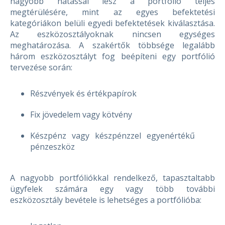
nagyobb hatással lesz a portfólió teljes
megtérülésére, mint az egyes befektetési
kategóriákon belüli egyedi befektetések kiválasztása.
Az eszközosztályoknak nincsen egységes
meghatározása. A szakértők többsége legalább
három eszközosztályt fog beépíteni egy portfólió
tervezése során:
Részvények és értékpapírok
Fix jövedelem vagy kötvény
Készpénz vagy készpénzzel egyenértékű
pénzeszköz
A nagyobb portfóliókkal rendelkező, tapasztaltabb
ügyfelek számára egy vagy több további
eszközosztály bevétele is lehetséges a portfólióba: