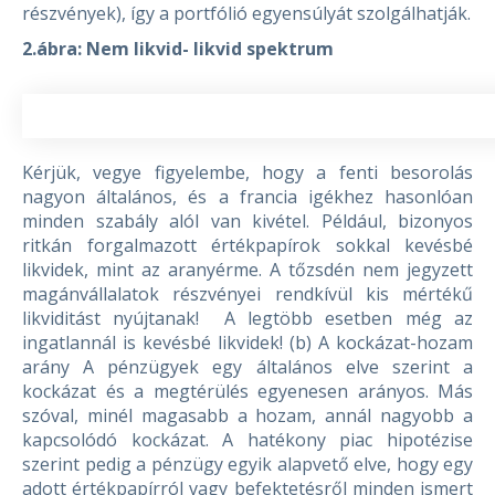
részvények), így a portfólió egyensúlyát szolgálhatják.
2.ábra: Nem likvid- likvid spektrum
Kérjük, vegye figyelembe, hogy a fenti besorolás
nagyon általános, és a francia igékhez hasonlóan
minden szabály alól van kivétel. Például, bizonyos
ritkán forgalmazott értékpapírok sokkal kevésbé
likvidek, mint az aranyérme. A tőzsdén nem jegyzett
magánvállalatok részvényei rendkívül kis mértékű
likviditást nyújtanak! A legtöbb esetben még az
ingatlannál is kevésbé likvidek!
(b) A kockázat-hozam
arány
A pénzügyek egy általános elve szerint a
kockázat és a megtérülés egyenesen arányos. Más
szóval, minél magasabb a hozam, annál nagyobb a
kapcsolódó kockázat. A hatékony piac hipotézise
szerint pedig a pénzügy egyik alapvető elve, hogy egy
adott értékpapírról vagy befektetésről minden ismert