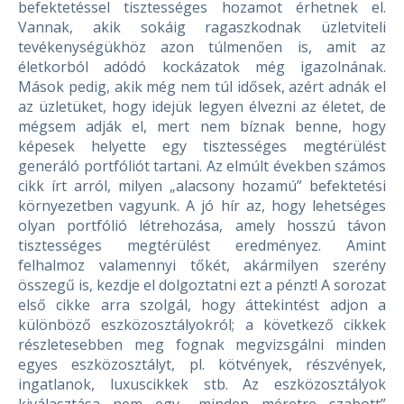
befektetéssel tisztességes hozamot érhetnek el.
Vannak, akik sokáig ragaszkodnak üzletviteli
tevékenységükhöz azon túlmenően is, amit az
életkorból adódó kockázatok még igazolnának.
Mások pedig, akik még nem túl idősek, azért adnák el
az üzletüket, hogy idejük legyen élvezni az életet, de
mégsem adják el, mert nem bíznak benne, hogy
képesek helyette egy tisztességes megtérülést
generáló portfóliót tartani. Az elmúlt években számos
cikk írt arról, milyen „alacsony hozamú” befektetési
környezetben vagyunk. A jó hír az, hogy lehetséges
olyan portfólió létrehozása, amely hosszú távon
tisztességes megtérülést eredményez.
Amint
felhalmoz valamennyi tőkét, akármilyen szerény
összegű is, kezdje el dolgoztatni ezt a pénzt!
A sorozat
első cikke arra szolgál, hogy áttekintést adjon a
különböző eszközosztályokról; a következő cikkek
részletesebben meg fognak megvizsgálni minden
egyes eszközosztályt, pl. kötvények, részvények,
ingatlanok, luxuscikkek stb.
Az eszközosztályok