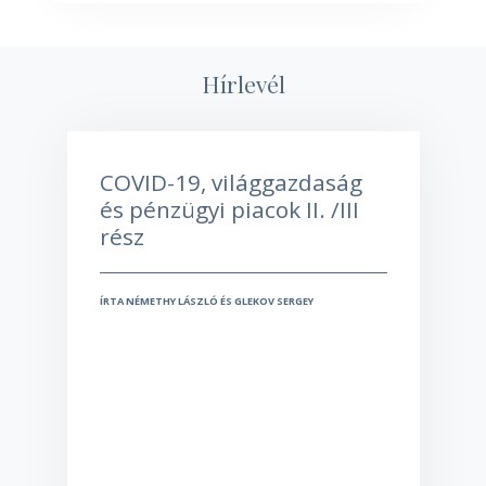
Hírlevél
COVID-19, világgazdaság
és pénzügyi piacok II. /III
rész
ÍRTA NÉMETHY LÁSZLÓ ÉS GLEKOV SERGEY