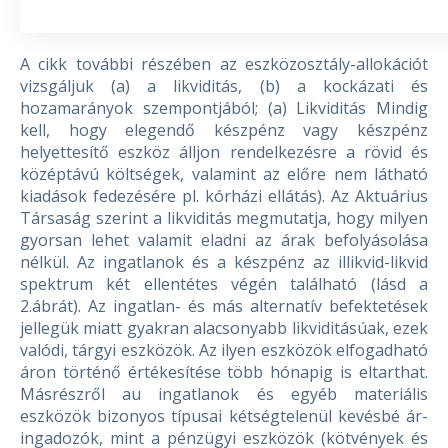
A cikk további részében az eszközosztály-allokációt
vizsgáljuk (a) a likviditás, (b) a kockázati és
hozamarányok szempontjából;
(a) Likviditás
Mindig
kell, hogy elegendő készpénz vagy készpénz
helyettesítő eszköz álljon rendelkezésre a rövid és
középtávú költségek, valamint az előre nem látható
kiadások fedezésére pl. kórházi ellátás).
Az Aktuárius
Társaság szerint a likviditás megmutatja, hogy milyen
gyorsan lehet valamit eladni az árak befolyásolása
nélkül. Az ingatlanok és a készpénz az illikvid-likvid
spektrum két ellentétes végén található (lásd a
2.ábrát). Az ingatlan- és más alternatív befektetések
jellegük miatt gyakran alacsonyabb likviditásúak, ezek
valódi, tárgyi eszközök. Az ilyen eszközök elfogadható
áron történő értékesítése több hónapig is eltarthat.
Másrészről au ingatlanok és egyéb materiális
eszközök bizonyos típusai kétségtelenül kevésbé ár-
ingadozók, mint a pénzügyi eszközök (kötvények és