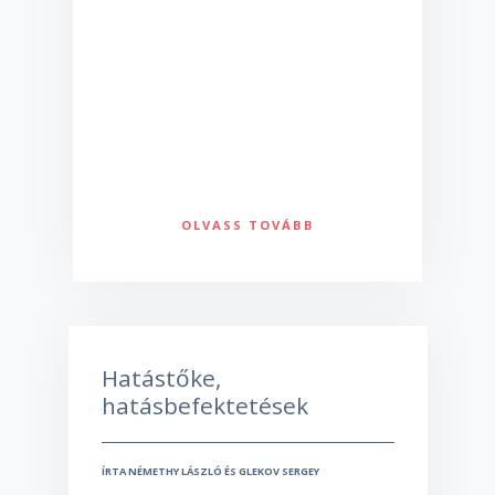
OLVASS TOVÁBB
Hatástőke,
hatásbefektetések
ÍRTA NÉMETHY LÁSZLÓ ÉS GLEKOV SERGEY