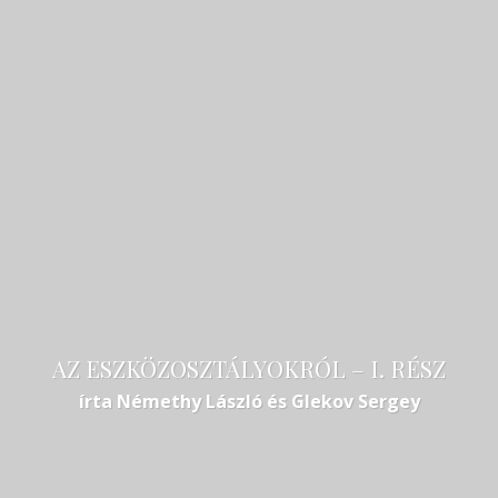
HÍREK
HÍRLEVÉL
GAZDASÁGI RÁDIÓ INTERJÚK
KAPCSOLAT
AZ ESZKÖZOSZTÁLYOKRÓL – I. RÉSZ
írta Némethy László és Glekov Sergey