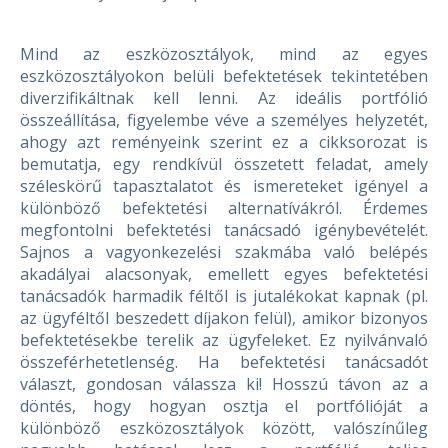
Mind az eszközosztályok, mind az egyes
eszközosztályokon belüli befektetések tekintetében
diverzifikáltnak kell lenni.
Az ideális portfólió
összeállítása, figyelembe véve a személyes helyzetét,
ahogy azt reményeink szerint ez a cikksorozat is
bemutatja, egy rendkívül összetett feladat, amely
széleskörű tapasztalatot és ismereteket igényel a
különböző befektetési alternatívákról. Érdemes
megfontolni befektetési tanácsadó igénybevételét.
Sajnos a vagyonkezelési szakmába való belépés
akadályai alacsonyak, emellett egyes befektetési
tanácsadók harmadik féltől is jutalékokat kapnak (pl.
az ügyféltől beszedett díjakon felül), amikor bizonyos
befektetésekbe terelik az ügyfeleket. Ez nyilvánvaló
összeférhetetlenség. Ha befektetési tanácsadót
választ, gondosan válassza ki!
Hosszú távon az a
döntés, hogy hogyan osztja el portfólióját a
különböző eszközosztályok között, valószínűleg