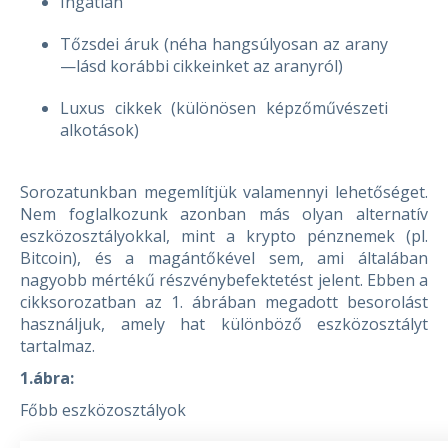
Ingatlan
Tőzsdei áruk (néha hangsúlyosan az arany
—lásd korábbi cikkeinket az aranyról)
Luxus cikkek (különösen képzőművészeti
alkotások)
Sorozatunkban megemlítjük valamennyi lehetőséget.
Nem foglalkozunk azonban más olyan alternatív
eszközosztályokkal, mint a krypto pénznemek (pl.
Bitcoin), és a magántőkével sem, ami általában
nagyobb mértékű részvénybefektetést jelent. Ebben a
cikksorozatban az 1. ábrában megadott besorolást
használjuk, amely hat különböző eszközosztályt
tartalmaz.
1.ábra:
Főbb eszközosztályok